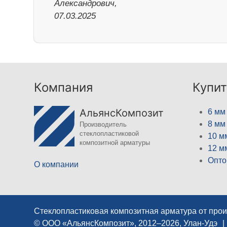
Александрович,
07.03.2025
Компания
Купит
АльянсКомпозит
6 мм
8 мм
Производитель
стеклопластиковой
10 м
композитной арматуры
12 м
Опто
О компании
Стеклопластиковая композитная арматура от про
© ООО «АльянсКомпозит», 2012–2026, Улан-Удэ
|