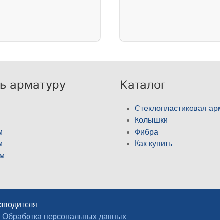
ь арматуру
Каталог
Стеклопластиковая ар
Колышки
м
Фибра
м
Как купить
м
изводителя
Обработка персональных данных