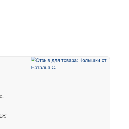
о.
025