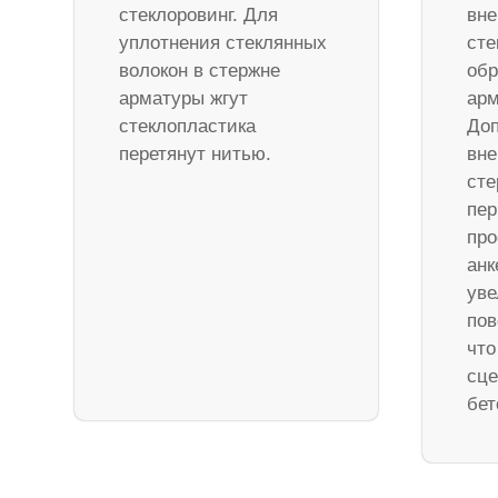
стеклоровинг. Для
вне
уплотнения стеклянных
сте
волокон в стержне
обр
арматуры жгут
арм
стеклопластика
Доп
перетянут нитью.
вне
ст
пер
про
анк
уве
пов
что
сце
бет