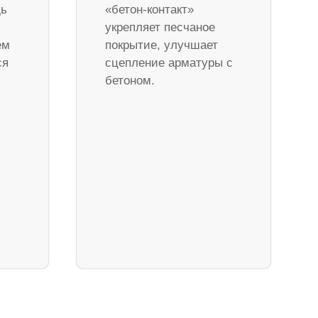
дь
«бетон-контакт»
укрепляет песчаное
ем
покрытие, улучшает
ся
сцепление арматуры с
бетоном.