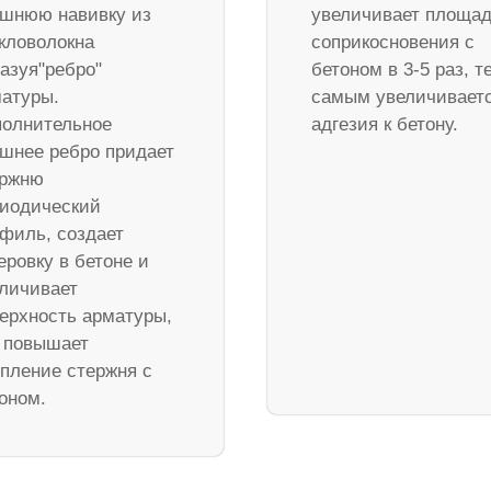
шнюю навивку из
увеличивает площа
кловолокна
соприкосновения с
азуя"ребро"
бетоном в 3-5 раз, т
атуры.
самым увеличивает
олнительное
адгезия к бетону.
шнее ребро придает
ержню
иодический
филь, создает
еровку в бетоне и
личивает
ерхность арматуры,
 повышает
пление стержня с
оном.