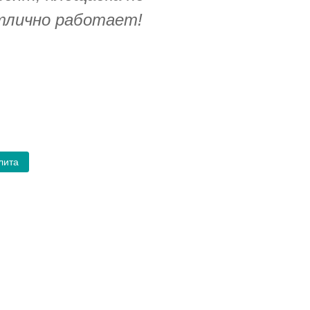
тлично работает!
лита