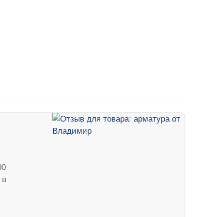
00
 в