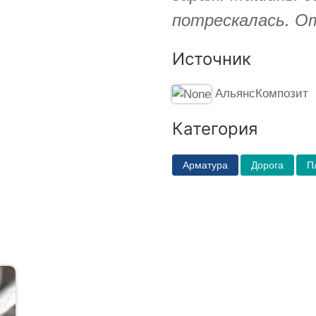
потрескалась. О
Источник
АльянсКомпозит
Категория
Арматура
Дорога
П