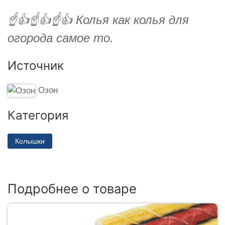
☝️👍☝️👍☝️👍 Колья как колья для
огорода самое то.
Источник
Озон
Категория
Колышки
Подробнее о товаре