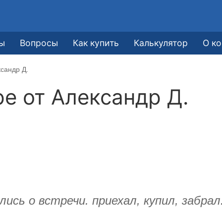
ы
Вопросы
Как купить
Калькулятор
О к
сандр Д.
ре от
Александр Д.
лись о встречи. приехал, купил, забра