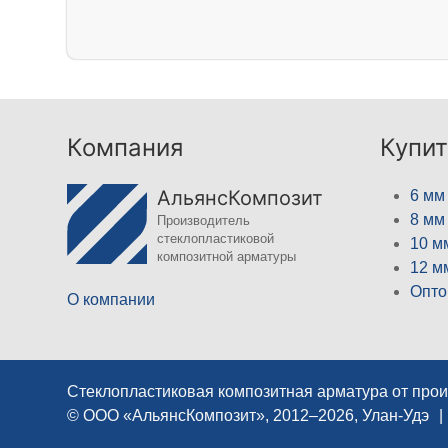
Компания
Купит
АльянсКомпозит
6 мм
8 мм
Производитель
стеклопластиковой
10 м
композитной арматуры
12 м
Опто
О компании
Стеклопластиковая композитная арматура от про
© ООО «АльянсКомпозит», 2012–2026, Улан-Удэ
|