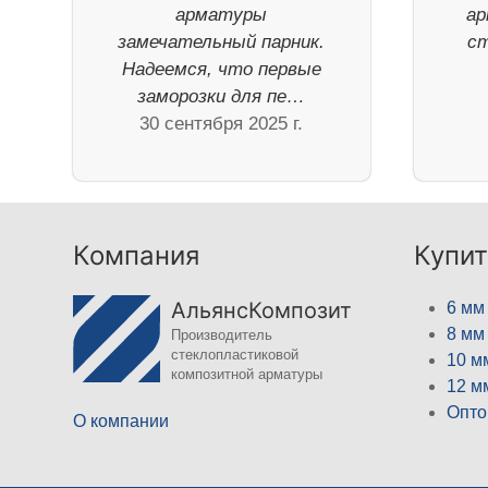
арматуры
ар
замечательный парник.
ст
Надеемся, что первые
заморозки для пе…
30 сентября 2025 г.
Компания
Купит
АльянсКомпозит
6 мм
8 мм
Производитель
стеклопластиковой
10 м
композитной арматуры
12 м
Опто
О компании