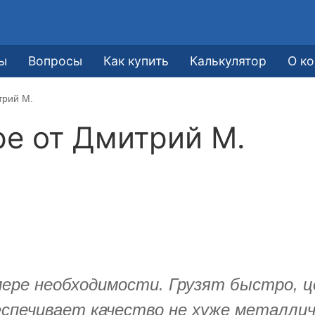
ы
Вопросы
Как купить
Калькулятор
О к
трий М.
ре от
Дмитрий М.
ере необходимости. Грузят быстро, ц
спечивает качество не хуже металличе