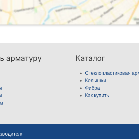
ь арматуру
Каталог
Стеклопластиковая ар
Колышки
м
Фибра
м
Как купить
м
изводителя