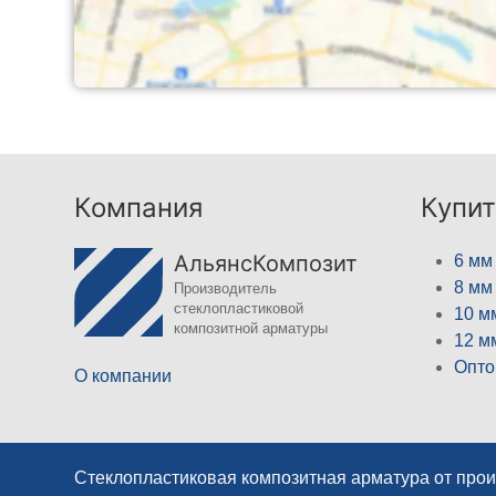
Компания
Купит
АльянсКомпозит
6 мм
8 мм
Производитель
стеклопластиковой
10 м
композитной арматуры
12 м
Опто
О компании
Стеклопластиковая композитная арматура от про