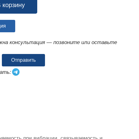
 корзину
ция
ужна консультация — позвоните или оставьте
Отправить
ать:
няемость при вибрации, связываемость и